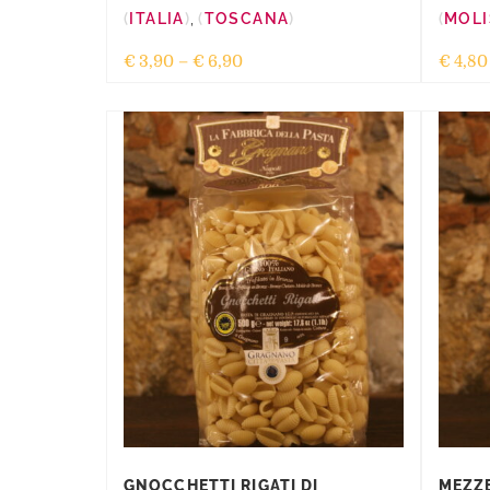
ITALIA
,
TOSCANA
MOLI
€
3,90
–
€
6,90
€
4,80
GNOCCHETTI RIGATI DI
MEZZE