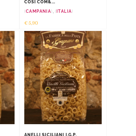
COSÌ COM&...
CAMPANIA
,
ITALIA
€
5,90
ANELLI SICILIANI I.G.P.