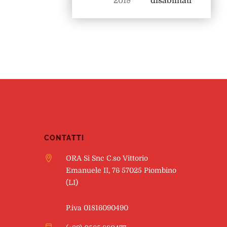
2019
disabilitati
CONTATTI
ORA Si Snc C.so Vittorio
Emanuele II, 76 57025 Piombino
(LI)
P.iva 01816090490