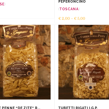
PEPERONCINO
SE
TOSCANA
€
2,00
–
€
5,00
 PENNE “DE ZITE” R...
TUBETTI RIGATI I.G.P.