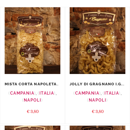
MISTA CORTA NAPOLETANA I.G.P.
JOLLY DI GRAGNANO I.G.P.
CAMPANIA
,
ITALIA
,
CAMPANIA
,
ITALIA
,
NAPOLI
NAPOLI
€
3,80
€
3,80