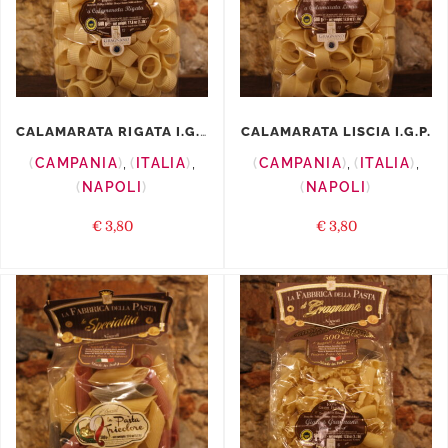
CALAMARATA RIGATA I.G.P.
CALAMARATA LISCIA I.G.P.
CAMPANIA
,
ITALIA
,
CAMPANIA
,
ITALIA
,
NAPOLI
NAPOLI
€
3,80
€
3,80