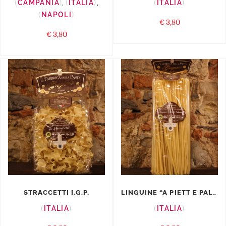
CAMPANIA
,
ITALIA
,
ITALIA
NAPOLI
€
3,80
€
3,80
LINGUINE “A PIETT E PALUMM...
STRACCETTI I.G.P.
ITALIA
ITALIA