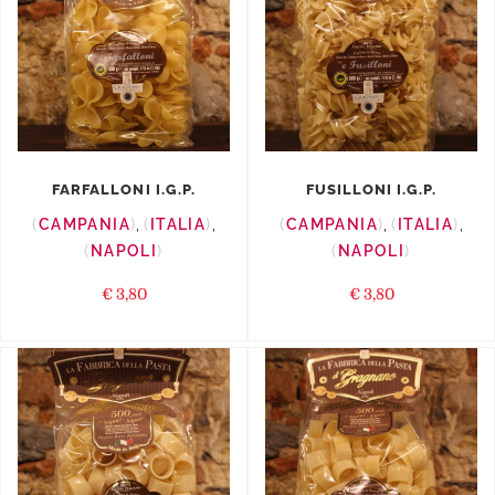
FARFALLONI I.G.P.
FUSILLONI I.G.P.
CAMPANIA
,
ITALIA
,
CAMPANIA
,
ITALIA
,
NAPOLI
NAPOLI
€
3,80
€
3,80