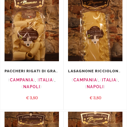
PACCHERI RIGATI DI GRAGNANO I.G.P.
LASAGNONE RICCIOLONE I.G.P.
CAMPANIA
,
ITALIA
,
CAMPANIA
,
ITALIA
,
NAPOLI
NAPOLI
€
3,80
€
3,80