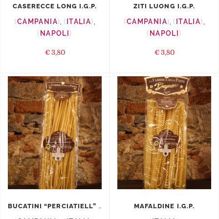
CASERECCE LONG I.G.P.
ZITI LUONG I.G.P.
CAMPANIA
,
ITALIA
,
CAMPANIA
,
ITALIA
,
NAPOLI
NAPOLI
€
3,80
€
3,80
BUCATINI “PERCIATIELL” ...
MAFALDINE I.G.P.