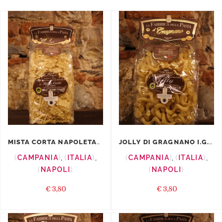
MISTA CORTA NAPOLETANA I.G.P.
JOLLY DI GRAGNANO I.G.P.
CAMPANIA
,
ITALIA
,
CAMPANIA
,
ITALIA
,
NAPOLI
NAPOLI
€
3,80
€
3,80