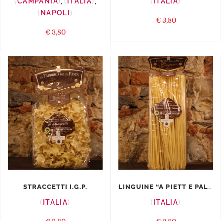
CAMPANIA
,
ITALIA
,
ITALIA
NAPOLI
€
3,80
€
3,80
LINGUINE “A PIETT E PALUMM...
STRACCETTI I.G.P.
ITALIA
ITALIA