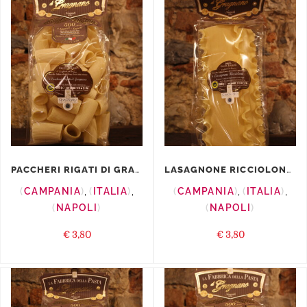
PACCHERI RIGATI DI GRAGNANO I.G.P.
LASAGNONE RICCIOLONE I.G.P.
CAMPANIA
,
ITALIA
,
CAMPANIA
,
ITALIA
,
NAPOLI
NAPOLI
€
3,80
€
3,80