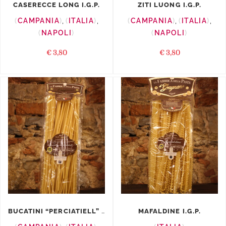
CASERECCE LONG I.G.P.
ZITI LUONG I.G.P.
CAMPANIA
,
ITALIA
,
CAMPANIA
,
ITALIA
,
NAPOLI
NAPOLI
€
3,80
€
3,80
BUCATINI “PERCIATIELL” ...
MAFALDINE I.G.P.