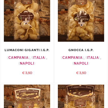
LUMACONI GIGANTI I.G.P.
GNOCCA I.G.P.
CAMPANIA
,
ITALIA
,
CAMPANIA
,
ITALIA
,
NAPOLI
NAPOLI
€
3,80
€
3,80