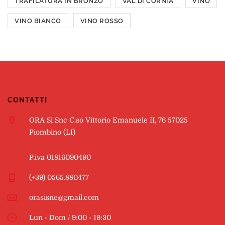
TRAFILATURA IN BRONZO
VAL DI CORNIA
VINO
VINO BIANCO
VINO ROSSO
CONTATTI
ORA Si Snc C.so Vittorio Emanuele II, 76 57025
Piombino (LI)
P.iva 01816090490
(+39) 0565.880477
orasisnc@gmail.com
Lun - Dom / 9:00 - 19:30