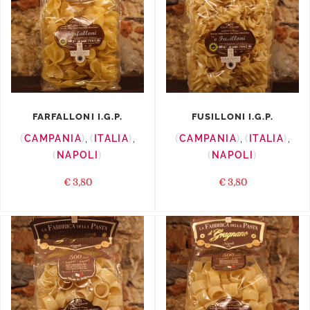
FARFALLONI I.G.P.
FUSILLONI I.G.P.
CAMPANIA
,
ITALIA
,
CAMPANIA
,
ITALIA
,
NAPOLI
NAPOLI
€
3,80
€
3,80