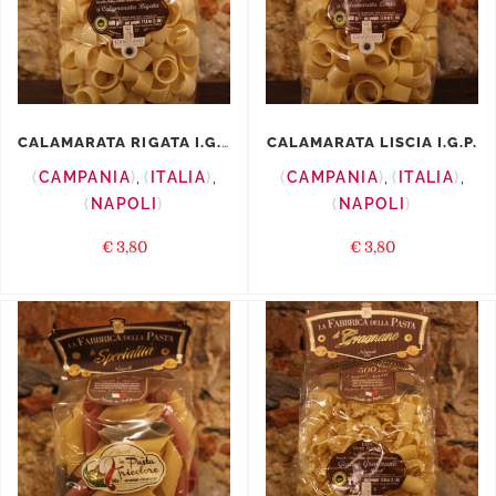
CALAMARATA RIGATA I.G.P.
CALAMARATA LISCIA I.G.P.
CAMPANIA
,
ITALIA
,
CAMPANIA
,
ITALIA
,
NAPOLI
NAPOLI
€
3,80
€
3,80