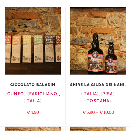
SHIRE LA GILDA DEI NANI BIRRAI
CICCOLATO BALADIN
CUNEO
,
FARIGLIANO
,
ITALIA
,
PISA
,
ITALIA
TOSCANA
€
4,90
€
5,90
–
€
10,00