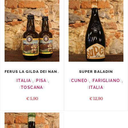
FERUS LA GILDA DEI NANI BIRRAI
SUPER BALADIN
ITALIA
,
PISA
,
CUNEO
,
FARIGLIANO
,
TOSCANA
ITALIA
€
5,90
€
12,90