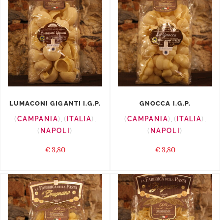
LUMACONI GIGANTI I.G.P.
GNOCCA I.G.P.
CAMPANIA
,
ITALIA
,
CAMPANIA
,
ITALIA
,
NAPOLI
NAPOLI
€
3,80
€
3,80