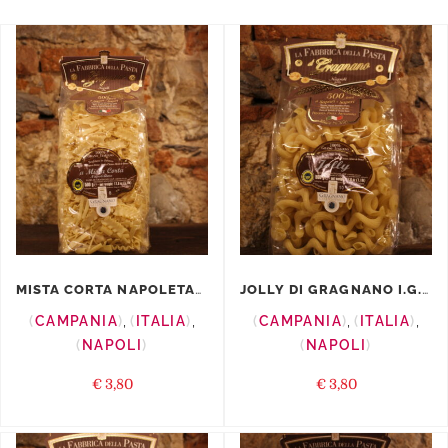
MISTA CORTA NAPOLETANA I.G.P.
JOLLY DI GRAGNANO I.G.P.
CAMPANIA
,
ITALIA
,
CAMPANIA
,
ITALIA
,
NAPOLI
NAPOLI
€
3,80
€
3,80