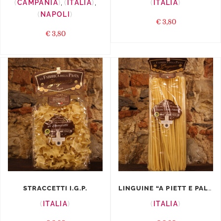
CAMPANIA
,
ITALIA
,
ITALIA
NAPOLI
€
3,80
€
3,80
LINGUINE “A PIETT E PALUMM...
STRACCETTI I.G.P.
ITALIA
ITALIA