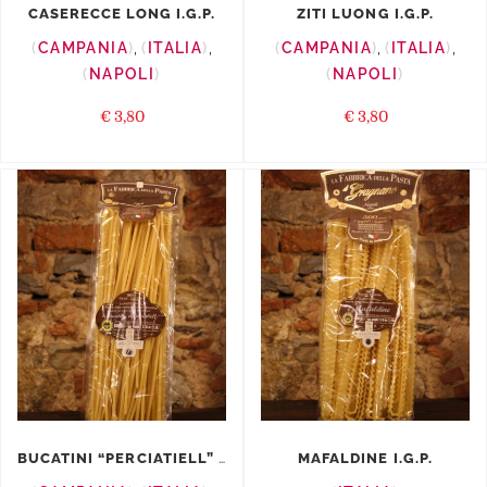
CASERECCE LONG I.G.P.
ZITI LUONG I.G.P.
CAMPANIA
,
ITALIA
,
CAMPANIA
,
ITALIA
,
NAPOLI
NAPOLI
€
3,80
€
3,80
BUCATINI “PERCIATIELL” ...
MAFALDINE I.G.P.