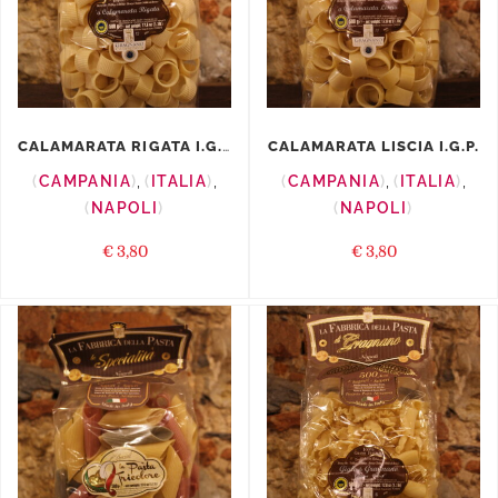
CALAMARATA RIGATA I.G.P.
CALAMARATA LISCIA I.G.P.
CAMPANIA
,
ITALIA
,
CAMPANIA
,
ITALIA
,
NAPOLI
NAPOLI
€
3,80
€
3,80