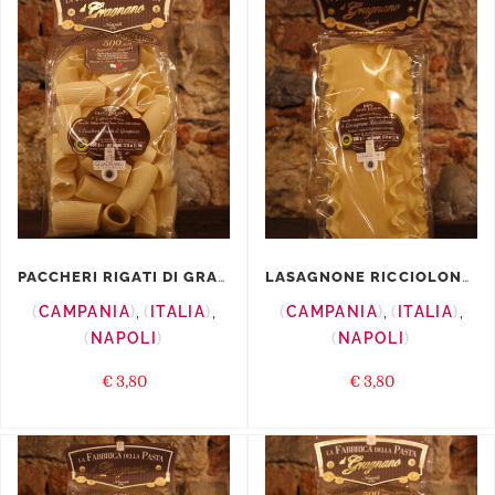
PACCHERI RIGATI DI GRAGNANO I.G.P.
LASAGNONE RICCIOLONE I.G.P.
CAMPANIA
,
ITALIA
,
CAMPANIA
,
ITALIA
,
NAPOLI
NAPOLI
€
3,80
€
3,80