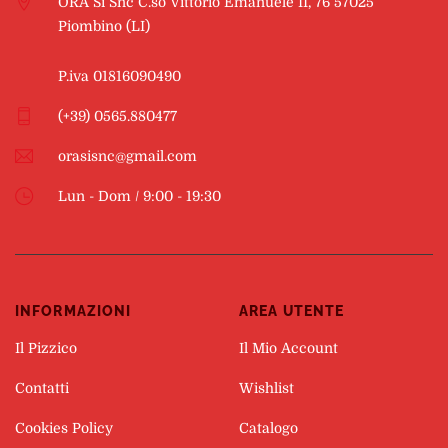
ORA Si Snc C.so Vittorio Emanuele II, 76 57025
Piombino (LI)
P.iva 01816090490
(+39) 0565.880477
orasisnc@gmail.com
Lun - Dom / 9:00 - 19:30
INFORMAZIONI
AREA UTENTE
Il Pizzico
Il Mio Account
Contatti
Wishlist
Cookies Policy
Catalogo