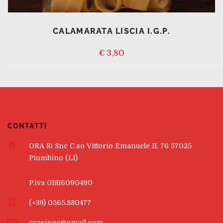
CALAMARATA LISCIA I.G.P.
€
3,80
CONTATTI
ORA Si Snc C.so Vittorio Emanuele II, 76 57025
Piombino (LI)
P.iva 01816090490
(+39) 0565.880477
orasisnc@gmail.com