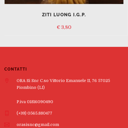
ZITI LUONG I.G.P.
€
3,80
CONTATTI
ORA Si Snc C.so Vittorio Emanuele II, 76 57025
Piombino (LI)
P.iva 01816090490
(+39) 0565.880477
orasisnc@gmail.com